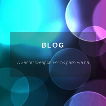
BLOG
A Secret Weapon For hk paito warna