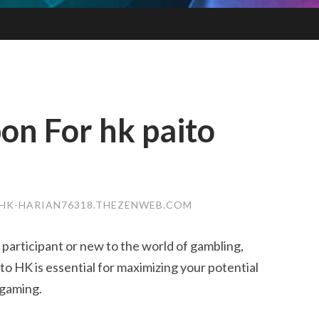
on For hk paito
-HK-HARIAN76318.THEZENWEB.COM
articipant or new to the world of gambling,
o HK is essential for maximizing your potential
 gaming.