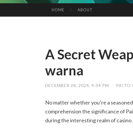
HOME
ABOUT
SKIP TO CONTENT
A Secret Weap
warna
DECEMBER 28, 2024, 9:34 PM
/
PAITO
No matter whether you’re a seasoned p
comprehension the significance of Pait
during the interesting realm of casino