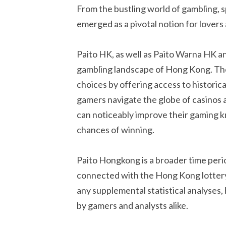
From the bustling world of gambling, sp
emerged as a pivotal notion for lovers 
Paito HK, as well as Paito Warna HK an
gambling landscape of Hong Kong. Th
choices by offering access to historica
gamers navigate the globe of casinos 
can noticeably improve their gaming 
chances of winning.
Paito Hongkong is a broader time per
connected with the Hong Kong lottery. 
any supplemental statistical analyses,
by gamers and analysts alike.