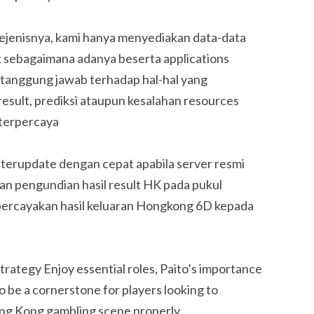
sejenisnya, kami hanya menyediakan data-data
k sebagaimana adanya beserta applications
rtanggung jawab terhadap hal-hal yang
result, prediksi ataupun kesalahan resources
 terpercaya
 terupdate dengan cepat apabila server resmi
an pengundian hasil result HK pada pukul
percayakan hasil keluaran Hongkong 6D kepada
strategy Enjoy essential roles, Paito’s importance
o be a cornerstone for players looking to
ong Kong gambling scene properly.