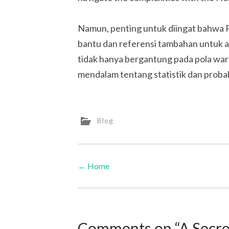
Namun, penting untuk diingat bahwa
bantu dan referensi tambahan untuk a
tidak hanya bergantung pada pola wa
mendalam tentang statistik dan probab
Blog
←
Home
Post navigation
Comments on “A Secre